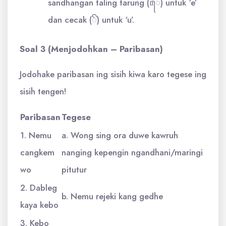
sandhangan taling tarung (ꦻ) untuk ‘e’
dan cecak (ꦼ) untuk ‘u’.
Soal 3 (Menjodohkan – Paribasan)
Jodohake paribasan ing sisih kiwa karo tegese ing
sisih tengen!
Paribasan
Tegese
1. Nemu
a. Wong sing ora duwe kawruh
cangkem
nanging kepengin ngandhani/maringi
wo
pitutur
2. Dableg
b. Nemu rejeki kang gedhe
kaya kebo
3. Kebo