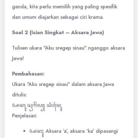
ganda, kita perlu memilih yang paling spesifik
dan umum diajarkan sebagai ciri krama.
Soal 2 (Isian Singkat – Aksara Jawa)
Tulisen ukara "Aku sregep sinau" nganggo aksara
Jawa!
Pembahasan:
Ukara "Aku sregep sinau" dalam aksara Jawa
ditulis:
ꦄꦏꦸ ꦱꦽꦒꦼꦥ꧀ ꦱꦶꦤꦻꦸ
Penjelasan:
ꦄꦏꦸ: Aksara ‘a’, aksara ‘ka’ dipasangi