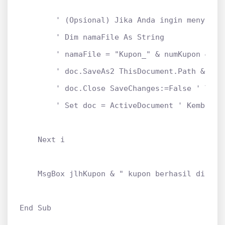
        ' (Opsional) Jika Anda ingin menyimpan
        ' Dim namaFile As String

        ' namaFile = "Kupon_" & numKupon & ".d
        ' doc.SaveAs2 ThisDocument.Path & "" &
        ' doc.Close SaveChanges:=False ' Tutup
        ' Set doc = ActiveDocument ' Kembali k
    Next i

    MsgBox jlhKupon & " kupon berhasil dibuat!
End Sub