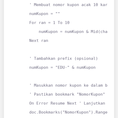
        ' Membuat nomor kupon acak 10 karakter
        numKupon = ""

        For ran = 1 To 10

            numKupon = numKupon & Mid(charSet,
        Next ran

        ' Tambahkan prefix (opsional)

        numKupon = "EDU-" & numKupon

        ' Masukkan nomor kupon ke dalam bookma
        ' Pastikan bookmark "NomorKupon" sudah
        On Error Resume Next ' Lanjutkan jika 
        doc.Bookmarks("NomorKupon").Range.Text