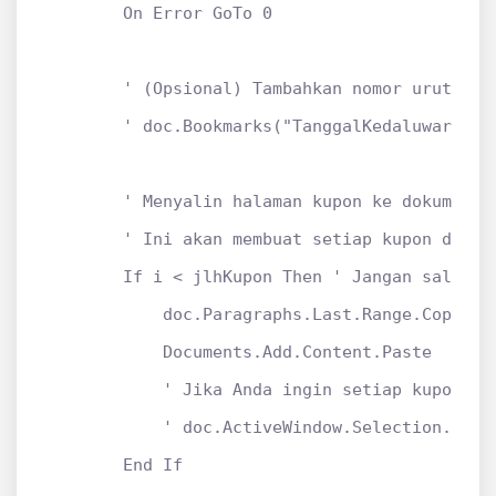
        On Error GoTo 0

        ' (Opsional) Tambahkan nomor urut atau
        ' doc.Bookmarks("TanggalKedaluwarsa")
        ' Menyalin halaman kupon ke dokumen ba
        ' Ini akan membuat setiap kupon di hal
        If i < jlhKupon Then ' Jangan salin ha
            doc.Paragraphs.Last.Range.Copy

            Documents.Add.Content.Paste

            ' Jika Anda ingin setiap kupon di 
            ' doc.ActiveWindow.Selection.Inser
        End If
