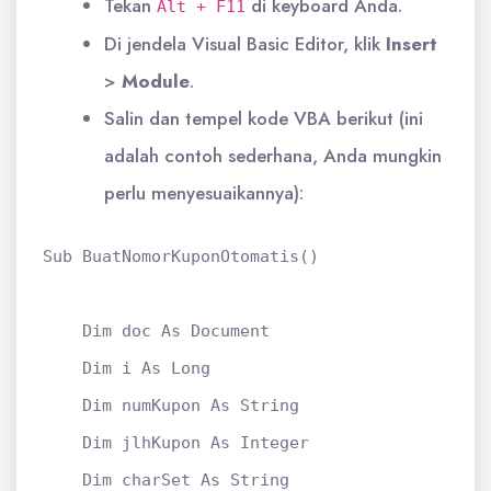
Tekan
di keyboard Anda.
Alt + F11
Di jendela Visual Basic Editor, klik
Insert
>
Module
.
Salin dan tempel kode VBA berikut (ini
adalah contoh sederhana, Anda mungkin
perlu menyesuaikannya):
Sub BuatNomorKuponOtomatis()

    Dim doc As Document

    Dim i As Long

    Dim numKupon As String

    Dim jlhKupon As Integer

    Dim charSet As String
