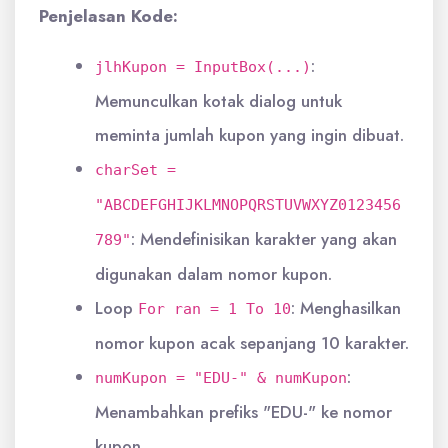
Penjelasan Kode:
:
jlhKupon = InputBox(...)
Memunculkan kotak dialog untuk
meminta jumlah kupon yang ingin dibuat.
charSet =
"ABCDEFGHIJKLMNOPQRSTUVWXYZ0123456
: Mendefinisikan karakter yang akan
789"
digunakan dalam nomor kupon.
Loop
: Menghasilkan
For ran = 1 To 10
nomor kupon acak sepanjang 10 karakter.
:
numKupon = "EDU-" & numKupon
Menambahkan prefiks "EDU-" ke nomor
kupon.