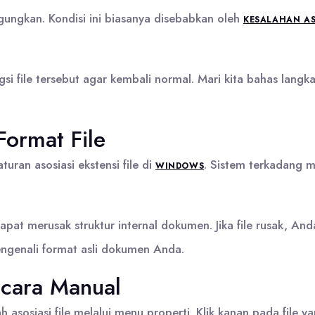
ungkan. Kondisi ini biasanya disebabkan oleh
KESALAHAN ASO
file tersebut agar kembali normal. Mari kita bahas langka
ormat File
uran asosiasi ekstensi file di
. Sistem terkadang 
WINDOWS
apat merusak struktur internal dokumen. Jika file rusak, 
ngenali format asli dokumen Anda.
cara Manual
sosiasi file melalui menu properti. Klik kanan pada file ya