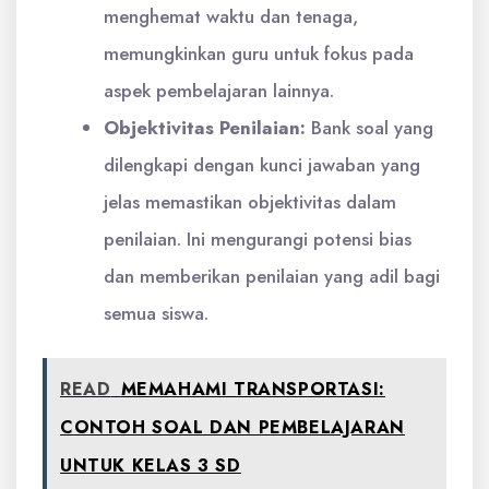
menghemat waktu dan tenaga,
memungkinkan guru untuk fokus pada
aspek pembelajaran lainnya.
Objektivitas Penilaian:
Bank soal yang
dilengkapi dengan kunci jawaban yang
jelas memastikan objektivitas dalam
penilaian. Ini mengurangi potensi bias
dan memberikan penilaian yang adil bagi
semua siswa.
READ
MEMAHAMI TRANSPORTASI:
CONTOH SOAL DAN PEMBELAJARAN
UNTUK KELAS 3 SD