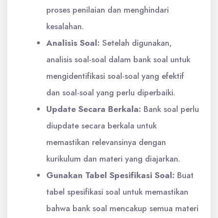
proses penilaian dan menghindari
kesalahan.
Analisis Soal:
Setelah digunakan,
analisis soal-soal dalam bank soal untuk
mengidentifikasi soal-soal yang efektif
dan soal-soal yang perlu diperbaiki.
Update Secara Berkala:
Bank soal perlu
diupdate secara berkala untuk
memastikan relevansinya dengan
kurikulum dan materi yang diajarkan.
Gunakan Tabel Spesifikasi Soal:
Buat
tabel spesifikasi soal untuk memastikan
bahwa bank soal mencakup semua materi