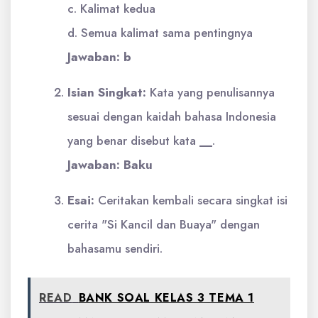
c. Kalimat kedua
d. Semua kalimat sama pentingnya
Jawaban: b
Isian Singkat:
Kata yang penulisannya
sesuai dengan kaidah bahasa Indonesia
yang benar disebut kata
__
.
Jawaban: Baku
Esai:
Ceritakan kembali secara singkat isi
cerita "Si Kancil dan Buaya" dengan
bahasamu sendiri.
READ
BANK SOAL KELAS 3 TEMA 1