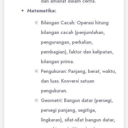
dan amanat dalam cerita.
Matematika:
Bilangan Cacah: Operasi hitung
bilangan cacah (penjumlahan,
pengurangan, perkalian,
pembagian), faktor dan kelipatan,
bilangan prima.
Pengukuran: Panjang, berat, waktu,
dan luas. Konversi satuan
pengukuran.
Geometri: Bangun datar (persegi,
persegi panjang, segitiga,
lingkaran), sifat-sifat bangun datar,