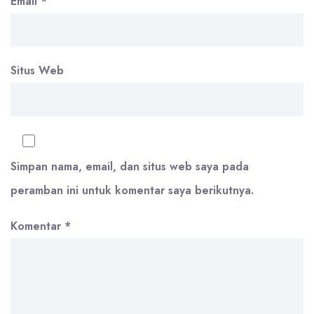
Email
*
Situs Web
Simpan nama, email, dan situs web saya pada
peramban ini untuk komentar saya berikutnya.
Komentar
*