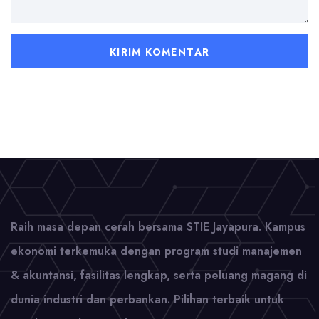
Raih masa depan cerah bersama STIE Jayapura. Kampus
ekonomi terkemuka dengan program studi manajemen
& akuntansi, fasilitas lengkap, serta peluang magang di
dunia industri dan perbankan. Pilihan terbaik untuk