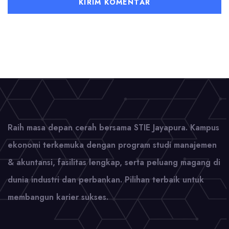
Raih masa depan cerah bersama STIE Jayapura. Kampus
ekonomi terkemuka dengan program studi manajemen
& akuntansi, fasilitas lengkap, serta peluang magang di
dunia industri dan perbankan. Pilihan terbaik untuk
membangun karier sukses.