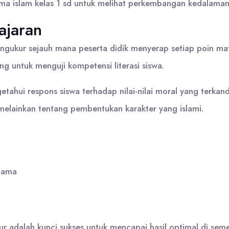
ma islam kelas 1 sd untuk melihat perkembangan kedalaman
ajaran
ngukur sejauh mana peserta didik menyerap setiap poin mate
g untuk menguji kompetensi literasi siswa.
ahui respons siswa terhadap nilai-nilai moral yang terkan
elainkan tentang pembentukan karakter yang islami.
agama
r adalah kunci sukses untuk mencapai hasil optimal di semes