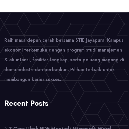
Raih masa depan cerah bersama STIE Jayapura. Kampus
ekonomi terkemuka dengan program studi manajemen
& akuntansi, fasilitas lengkap, serta peluang magang di
dunia industri dan perbankan. Pilihan terbaik untuk
membangun karier sukses.
Recent Posts
7 Cara Ubah PDF Menjadi Microsoft Word