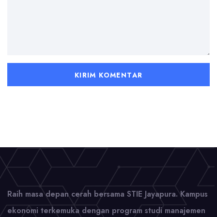
Raih masa depan cerah bersama STIE Jayapura. Kampus
ekonomi terkemuka dengan program studi manajemen