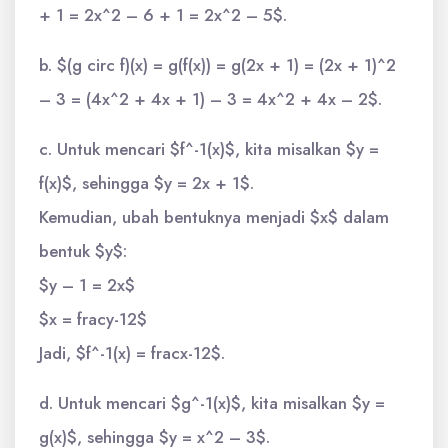
+ 1 = 2x^2 – 6 + 1 = 2x^2 – 5$.
b. $(g circ f)(x) = g(f(x)) = g(2x + 1) = (2x + 1)^2
– 3 = (4x^2 + 4x + 1) – 3 = 4x^2 + 4x – 2$.
c. Untuk mencari $f^-1(x)$, kita misalkan $y =
f(x)$, sehingga $y = 2x + 1$.
Kemudian, ubah bentuknya menjadi $x$ dalam
bentuk $y$:
$y – 1 = 2x$
$x = fracy-12$
Jadi, $f^-1(x) = fracx-12$.
d. Untuk mencari $g^-1(x)$, kita misalkan $y =
g(x)$, sehingga $y = x^2 – 3$.