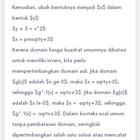
Kemudian, ubah bentuknya menjadi $x$ dalam
bentuk $y$:
$y + 3 = x^2$
$x = pmsqrty+3$
Karena domain fungsi kuadrat umumnya dibatasi
untuk memiliki invers, kita perlu
mempertimbangkan domain asli. Jika domain
$g(x)$ adalah $x ge 0$, maka $x = sqrty+3$,
sehingga $g^-1(x) = sqrtx+3$. Jika domain $g(x)$
adalah $x le 0$, maka $x = -sqrty+3$, sehingga
$g^-1(x) = -sqrtx+3$. Dalam konteks soal umum
tanpa pembatasan domain, seringkali
dipertimbangkan salah satu solusi atau mencatat