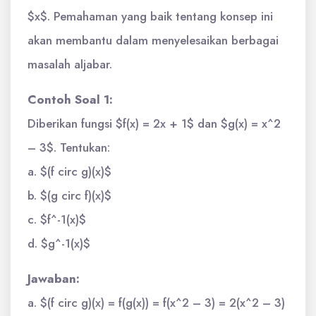
$x$. Pemahaman yang baik tentang konsep ini
akan membantu dalam menyelesaikan berbagai
masalah aljabar.
Contoh Soal 1:
Diberikan fungsi $f(x) = 2x + 1$ dan $g(x) = x^2
– 3$. Tentukan:
a. $(f circ g)(x)$
b. $(g circ f)(x)$
c. $f^-1(x)$
d. $g^-1(x)$
Jawaban:
a. $(f circ g)(x) = f(g(x)) = f(x^2 – 3) = 2(x^2 – 3)