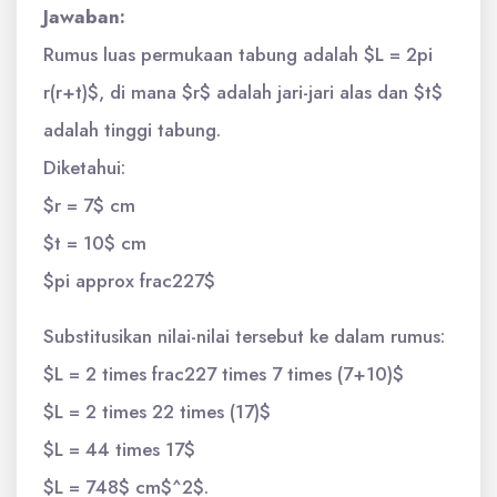
Jawaban:
Rumus luas permukaan tabung adalah $L = 2pi
r(r+t)$, di mana $r$ adalah jari-jari alas dan $t$
adalah tinggi tabung.
Diketahui:
$r = 7$ cm
$t = 10$ cm
$pi approx frac227$
Substitusikan nilai-nilai tersebut ke dalam rumus:
$L = 2 times frac227 times 7 times (7+10)$
$L = 2 times 22 times (17)$
$L = 44 times 17$
$L = 748$ cm$^2$.