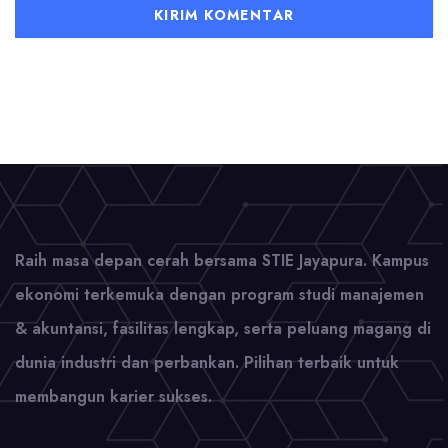
Raih masa depan cerah bersama STIE Jayapura. Kampus
ekonomi terkemuka dengan program studi manajemen
& akuntansi, fasilitas lengkap, serta peluang magang di
dunia industri dan perbankan. Pilihan terbaik untuk
membangun karier sukses.