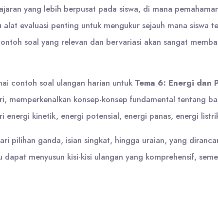
jaran yang lebih berpusat pada siswa, di mana pemahaman
u alat evaluasi penting untuk mengukur sejauh mana siswa t
i contoh soal yang relevan dan bervariasi akan sangat me
ai contoh soal ulangan harian untuk
Tema 6: Energi dan 
ari, memperkenalkan konsep-konsep fundamental tentang ba
i energi kinetik, energi potensial, energi panas, energi lis
 dari pilihan ganda, isian singkat, hingga uraian, yang dir
u dapat menyusun kisi-kisi ulangan yang komprehensif, seme