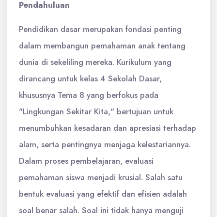
Pendahuluan
Pendidikan dasar merupakan fondasi penting
dalam membangun pemahaman anak tentang
dunia di sekeliling mereka. Kurikulum yang
dirancang untuk kelas 4 Sekolah Dasar,
khususnya Tema 8 yang berfokus pada
"Lingkungan Sekitar Kita," bertujuan untuk
menumbuhkan kesadaran dan apresiasi terhadap
alam, serta pentingnya menjaga kelestariannya.
Dalam proses pembelajaran, evaluasi
pemahaman siswa menjadi krusial. Salah satu
bentuk evaluasi yang efektif dan efisien adalah
soal benar salah. Soal ini tidak hanya menguji