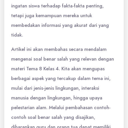
ingatan siswa terhadap fakta-fakta penting,
tetapi juga kemampuan mereka untuk
membedakan informasi yang akurat dari yang
tidak.
Artikel ini akan membahas secara mendalam
mengenai soal benar salah yang relevan dengan
materi Tema 8 Kelas 4. Kita akan mengupas
berbagai aspek yang tercakup dalam tema ini,
mulai dari jenis-jenis lingkungan, interaksi
manusia dengan lingkungan, hingga upaya
pelestarian alam. Melalui pembahasan contoh-
contoh soal benar salah yang disajikan,
diharapkan guru dan orang tua dapat memiliki