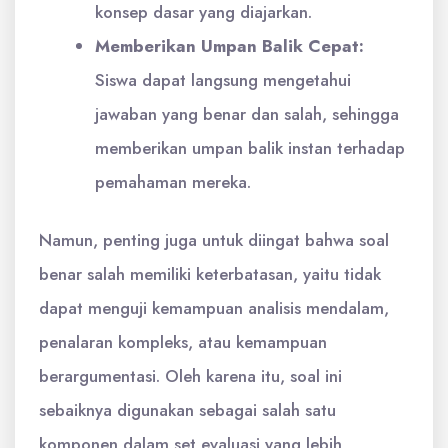
konsep dasar yang diajarkan.
Memberikan Umpan Balik Cepat:
Siswa dapat langsung mengetahui
jawaban yang benar dan salah, sehingga
memberikan umpan balik instan terhadap
pemahaman mereka.
Namun, penting juga untuk diingat bahwa soal
benar salah memiliki keterbatasan, yaitu tidak
dapat menguji kemampuan analisis mendalam,
penalaran kompleks, atau kemampuan
berargumentasi. Oleh karena itu, soal ini
sebaiknya digunakan sebagai salah satu
komponen dalam set evaluasi yang lebih