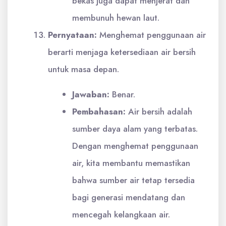
bekas juga dapat menjerat dan
membunuh hewan laut.
Pernyataan:
Menghemat penggunaan air
berarti menjaga ketersediaan air bersih
untuk masa depan.
Jawaban:
Benar.
Pembahasan:
Air bersih adalah
sumber daya alam yang terbatas.
Dengan menghemat penggunaan
air, kita membantu memastikan
bahwa sumber air tetap tersedia
bagi generasi mendatang dan
mencegah kelangkaan air.