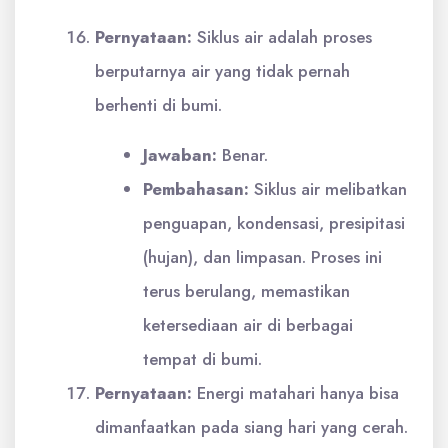
Pernyataan:
Siklus air adalah proses
berputarnya air yang tidak pernah
berhenti di bumi.
Jawaban:
Benar.
Pembahasan:
Siklus air melibatkan
penguapan, kondensasi, presipitasi
(hujan), dan limpasan. Proses ini
terus berulang, memastikan
ketersediaan air di berbagai
tempat di bumi.
Pernyataan:
Energi matahari hanya bisa
dimanfaatkan pada siang hari yang cerah.