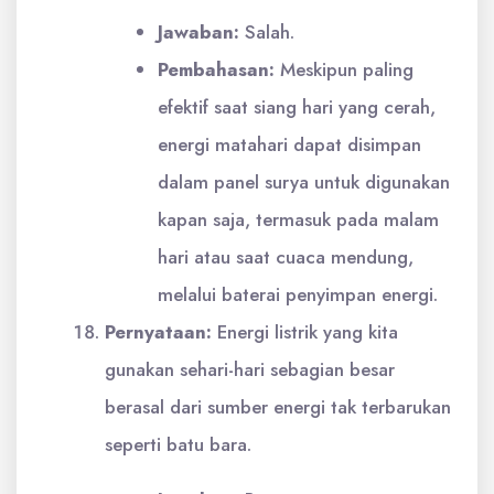
Jawaban:
Salah.
Pembahasan:
Meskipun paling
efektif saat siang hari yang cerah,
energi matahari dapat disimpan
dalam panel surya untuk digunakan
kapan saja, termasuk pada malam
hari atau saat cuaca mendung,
melalui baterai penyimpan energi.
Pernyataan:
Energi listrik yang kita
gunakan sehari-hari sebagian besar
berasal dari sumber energi tak terbarukan
seperti batu bara.