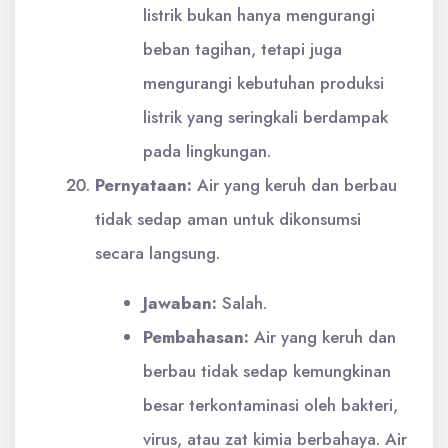
listrik bukan hanya mengurangi
beban tagihan, tetapi juga
mengurangi kebutuhan produksi
listrik yang seringkali berdampak
pada lingkungan.
Pernyataan:
Air yang keruh dan berbau
tidak sedap aman untuk dikonsumsi
secara langsung.
Jawaban:
Salah.
Pembahasan:
Air yang keruh dan
berbau tidak sedap kemungkinan
besar terkontaminasi oleh bakteri,
virus, atau zat kimia berbahaya. Air