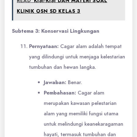
READ
KISI-KISI DAN MATERI SOAL
KLINIK OSN SD KELAS 3
Subtema 3: Konservasi Lingkungan
Pernyataan:
Cagar alam adalah tempat
yang dilindungi untuk menjaga kelestarian
tumbuhan dan hewan langka.
Jawaban:
Benar.
Pembahasan:
Cagar alam
merupakan kawasan pelestarian
alam yang memiliki fungsi utama
untuk melindungi keanekaragaman
hayati, termasuk tumbuhan dan