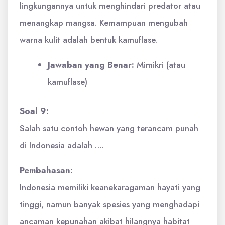
lingkungannya untuk menghindari predator atau
menangkap mangsa. Kemampuan mengubah
warna kulit adalah bentuk kamuflase.
Jawaban yang Benar:
Mimikri (atau
kamuflase)
Soal 9:
Salah satu contoh hewan yang terancam punah
di Indonesia adalah ….
Pembahasan:
Indonesia memiliki keanekaragaman hayati yang
tinggi, namun banyak spesies yang menghadapi
ancaman kepunahan akibat hilangnya habitat