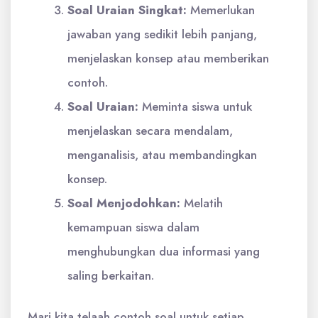
Soal Uraian Singkat:
Memerlukan
jawaban yang sedikit lebih panjang,
menjelaskan konsep atau memberikan
contoh.
Soal Uraian:
Meminta siswa untuk
menjelaskan secara mendalam,
menganalisis, atau membandingkan
konsep.
Soal Menjodohkan:
Melatih
kemampuan siswa dalam
menghubungkan dua informasi yang
saling berkaitan.
Mari kita telaah contoh soal untuk setiap