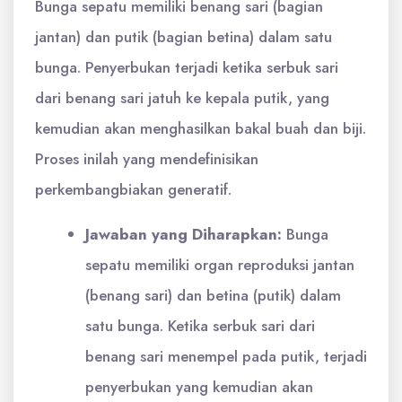
Bunga sepatu memiliki benang sari (bagian
jantan) dan putik (bagian betina) dalam satu
bunga. Penyerbukan terjadi ketika serbuk sari
dari benang sari jatuh ke kepala putik, yang
kemudian akan menghasilkan bakal buah dan biji.
Proses inilah yang mendefinisikan
perkembangbiakan generatif.
Jawaban yang Diharapkan:
Bunga
sepatu memiliki organ reproduksi jantan
(benang sari) dan betina (putik) dalam
satu bunga. Ketika serbuk sari dari
benang sari menempel pada putik, terjadi
penyerbukan yang kemudian akan