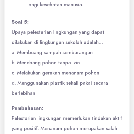
bagi kesehatan manusia.
Soal 5:
Upaya pelestarian lingkungan yang dapat
dilakukan di lingkungan sekolah adalah…
a. Membuang sampah sembarangan
b. Menebang pohon tanpa izin
c. Melakukan gerakan menanam pohon
d. Menggunakan plastik sekali pakai secara
berlebihan
Pembahasan:
Pelestarian lingkungan memerlukan tindakan aktif
yang positif. Menanam pohon merupakan salah