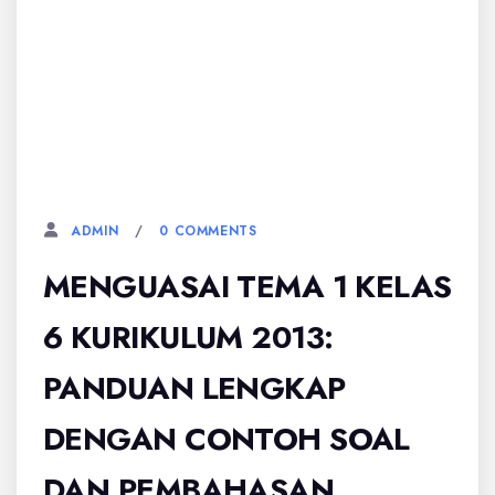
20 DESEMBER, 2025
0 COMMENTS
ADMIN
MENGUASAI TEMA 1 KELAS
6 KURIKULUM 2013:
PANDUAN LENGKAP
DENGAN CONTOH SOAL
DAN PEMBAHASAN