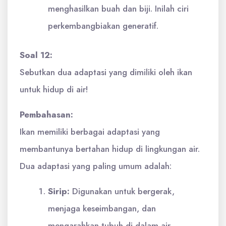
menghasilkan buah dan biji. Inilah ciri
perkembangbiakan generatif.
Soal 12:
Sebutkan dua adaptasi yang dimiliki oleh ikan
untuk hidup di air!
Pembahasan:
Ikan memiliki berbagai adaptasi yang
membantunya bertahan hidup di lingkungan air.
Dua adaptasi yang paling umum adalah:
Sirip:
Digunakan untuk bergerak,
menjaga keseimbangan, dan
mengarahkan tubuh di dalam air.