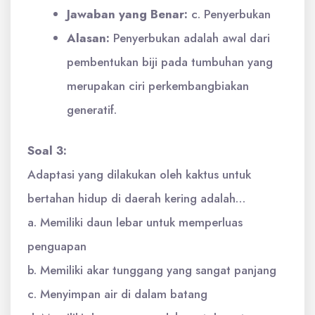
Jawaban yang Benar:
c. Penyerbukan
Alasan:
Penyerbukan adalah awal dari
pembentukan biji pada tumbuhan yang
merupakan ciri perkembangbiakan
generatif.
Soal 3:
Adaptasi yang dilakukan oleh kaktus untuk
bertahan hidup di daerah kering adalah…
a. Memiliki daun lebar untuk memperluas
penguapan
b. Memiliki akar tunggang yang sangat panjang
c. Menyimpan air di dalam batang