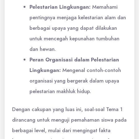
Pelestarian Lingkungan:
Memahami
pentingnya menjaga kelestarian alam dan
berbagai upaya yang dapat dilakukan
untuk mencegah kepunahan tumbuhan
dan hewan.
Peran Organisasi dalam Pelestarian
Lingkungan:
Mengenal contoh-contoh
organisasi yang bergerak dalam upaya
pelestarian makhluk hidup.
Dengan cakupan yang luas ini, soal-soal Tema 1
dirancang untuk menguji pemahaman siswa pada
berbagai level, mulai dari mengingat fakta