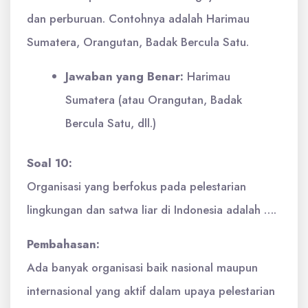
dan perburuan. Contohnya adalah Harimau
Sumatera, Orangutan, Badak Bercula Satu.
Jawaban yang Benar:
Harimau
Sumatera (atau Orangutan, Badak
Bercula Satu, dll.)
Soal 10:
Organisasi yang berfokus pada pelestarian
lingkungan dan satwa liar di Indonesia adalah ….
Pembahasan:
Ada banyak organisasi baik nasional maupun
internasional yang aktif dalam upaya pelestarian