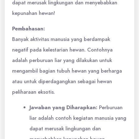
dapat merusak lingkungan dan menyebabkan
kepunahan hewan!
Pembahasan:
Banyak aktivitas manusia yang berdampak
negatif pada kelestarian hewan. Contohnya
adalah perburuan liar yang dilakukan untuk
mengambil bagian tubuh hewan yang berharga
atau untuk diperdagangkan sebagai hewan
peliharaan eksotis.
Jawaban yang Diharapkan:
Perburuan
liar adalah contoh kegiatan manusia yang
dapat merusak lingkungan dan
menyebabkan kepunahan hewan.