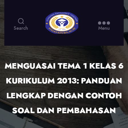
Search
Menu
MENGUASAI TEMA 1 KELAS 6
KURIKULUM 2013: PANDUAN
LENGKAP DENGAN CONTOH
SOAL DAN PEMBAHASAN