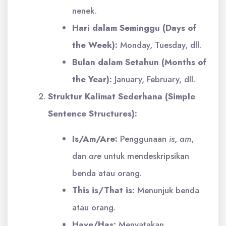
nenek.
Hari dalam Seminggu (Days of
the Week):
Monday, Tuesday, dll.
Bulan dalam Setahun (Months of
the Year):
January, February, dll.
Struktur Kalimat Sederhana (Simple
Sentence Structures):
Is/Am/Are:
Penggunaan
is
,
am
,
dan
are
untuk mendeskripsikan
benda atau orang.
This is/That is:
Menunjuk benda
atau orang.
Have/Has:
Menyatakan