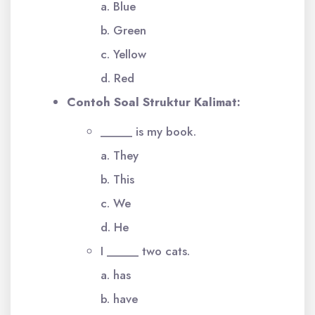
a. Blue
b. Green
c. Yellow
d. Red
Contoh Soal Struktur Kalimat:
_____ is my book.
a. They
b. This
c. We
d. He
I _____ two cats.
a. has
b. have