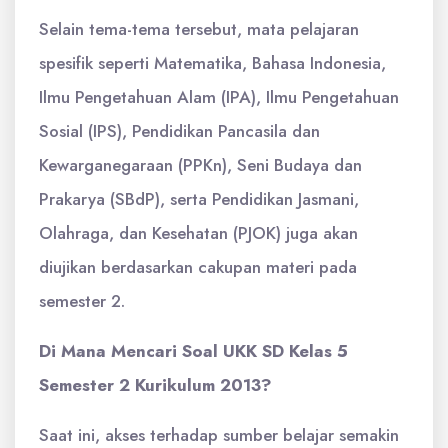
Selain tema-tema tersebut, mata pelajaran
spesifik seperti Matematika, Bahasa Indonesia,
Ilmu Pengetahuan Alam (IPA), Ilmu Pengetahuan
Sosial (IPS), Pendidikan Pancasila dan
Kewarganegaraan (PPKn), Seni Budaya dan
Prakarya (SBdP), serta Pendidikan Jasmani,
Olahraga, dan Kesehatan (PJOK) juga akan
diujikan berdasarkan cakupan materi pada
semester 2.
Di Mana Mencari Soal UKK SD Kelas 5
Semester 2 Kurikulum 2013?
Saat ini, akses terhadap sumber belajar semakin