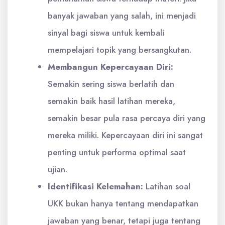
banyak jawaban yang salah, ini menjadi
sinyal bagi siswa untuk kembali
mempelajari topik yang bersangkutan.
Membangun Kepercayaan Diri:
Semakin sering siswa berlatih dan
semakin baik hasil latihan mereka,
semakin besar pula rasa percaya diri yang
mereka miliki. Kepercayaan diri ini sangat
penting untuk performa optimal saat
ujian.
Identifikasi Kelemahan:
Latihan soal
UKK bukan hanya tentang mendapatkan
jawaban yang benar, tetapi juga tentang