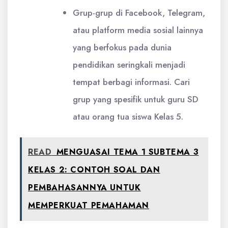
Grup-grup di Facebook, Telegram,
atau platform media sosial lainnya
yang berfokus pada dunia
pendidikan seringkali menjadi
tempat berbagi informasi. Cari
grup yang spesifik untuk guru SD
atau orang tua siswa Kelas 5.
READ
MENGUASAI TEMA 1 SUBTEMA 3
KELAS 2: CONTOH SOAL DAN
PEMBAHASANNYA UNTUK
MEMPERKUAT PEMAHAMAN