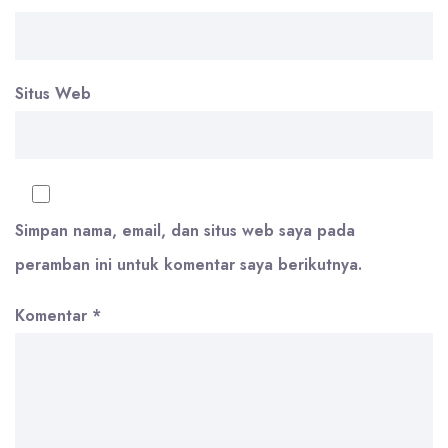
Situs Web
Simpan nama, email, dan situs web saya pada
peramban ini untuk komentar saya berikutnya.
Komentar
*