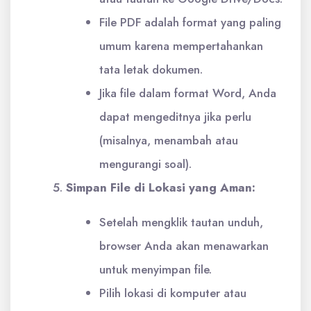
File PDF adalah format yang paling
umum karena mempertahankan
tata letak dokumen.
Jika file dalam format Word, Anda
dapat mengeditnya jika perlu
(misalnya, menambah atau
mengurangi soal).
Simpan File di Lokasi yang Aman:
Setelah mengklik tautan unduh,
browser Anda akan menawarkan
untuk menyimpan file.
Pilih lokasi di komputer atau