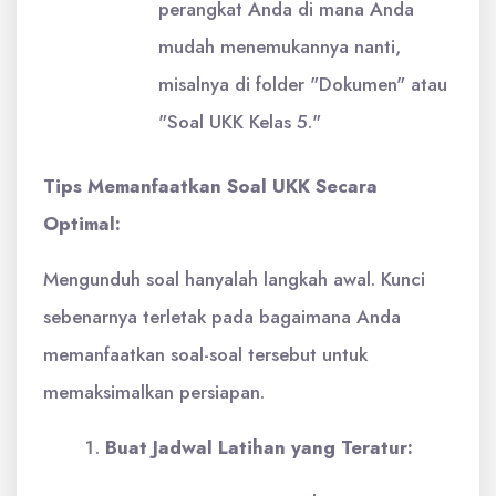
perangkat Anda di mana Anda
mudah menemukannya nanti,
misalnya di folder "Dokumen" atau
"Soal UKK Kelas 5."
Tips Memanfaatkan Soal UKK Secara
Optimal:
Mengunduh soal hanyalah langkah awal. Kunci
sebenarnya terletak pada bagaimana Anda
memanfaatkan soal-soal tersebut untuk
memaksimalkan persiapan.
Buat Jadwal Latihan yang Teratur: