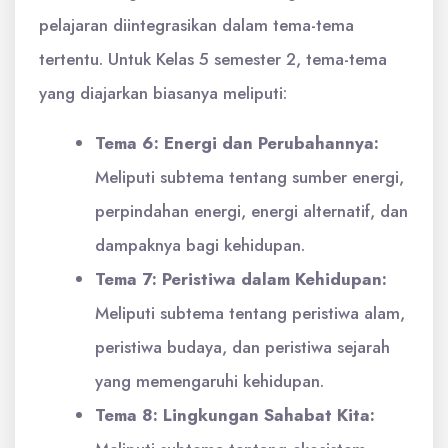
pelajaran diintegrasikan dalam tema-tema
tertentu. Untuk Kelas 5 semester 2, tema-tema
yang diajarkan biasanya meliputi:
Tema 6: Energi dan Perubahannya:
Meliputi subtema tentang sumber energi,
perpindahan energi, energi alternatif, dan
dampaknya bagi kehidupan.
Tema 7: Peristiwa dalam Kehidupan:
Meliputi subtema tentang peristiwa alam,
peristiwa budaya, dan peristiwa sejarah
yang memengaruhi kehidupan.
Tema 8: Lingkungan Sahabat Kita: