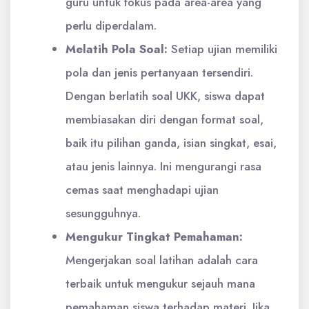
guru untuk fokus pada area-area yang
perlu diperdalam.
Melatih Pola Soal:
Setiap ujian memiliki
pola dan jenis pertanyaan tersendiri.
Dengan berlatih soal UKK, siswa dapat
membiasakan diri dengan format soal,
baik itu pilihan ganda, isian singkat, esai,
atau jenis lainnya. Ini mengurangi rasa
cemas saat menghadapi ujian
sesungguhnya.
Mengukur Tingkat Pemahaman:
Mengerjakan soal latihan adalah cara
terbaik untuk mengukur sejauh mana
pemahaman siswa terhadap materi. Jika