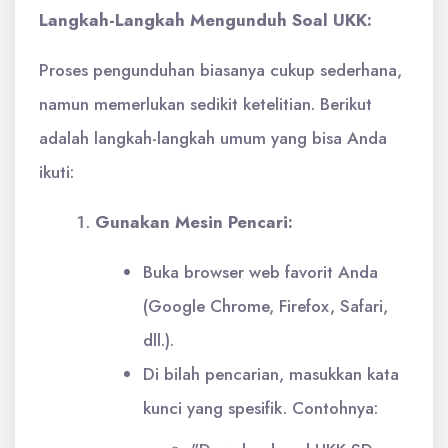
Langkah-Langkah Mengunduh Soal UKK:
Proses pengunduhan biasanya cukup sederhana,
namun memerlukan sedikit ketelitian. Berikut
adalah langkah-langkah umum yang bisa Anda
ikuti:
Gunakan Mesin Pencari:
Buka browser web favorit Anda
(Google Chrome, Firefox, Safari,
dll.).
Di bilah pencarian, masukkan kata
kunci yang spesifik. Contohnya: