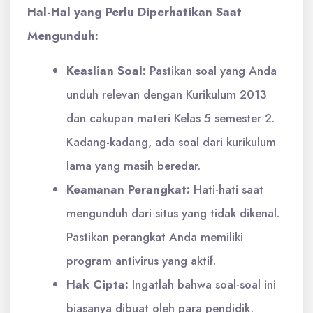
Hal-Hal yang Perlu Diperhatikan Saat
Mengunduh:
Keaslian Soal:
Pastikan soal yang Anda
unduh relevan dengan Kurikulum 2013
dan cakupan materi Kelas 5 semester 2.
Kadang-kadang, ada soal dari kurikulum
lama yang masih beredar.
Keamanan Perangkat:
Hati-hati saat
mengunduh dari situs yang tidak dikenal.
Pastikan perangkat Anda memiliki
program antivirus yang aktif.
Hak Cipta:
Ingatlah bahwa soal-soal ini
biasanya dibuat oleh para pendidik.