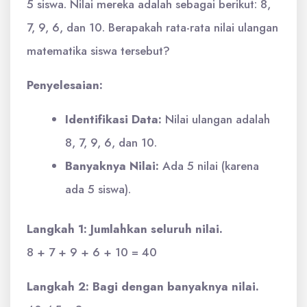
5 siswa. Nilai mereka adalah sebagai berikut: 8,
7, 9, 6, dan 10. Berapakah rata-rata nilai ulangan
matematika siswa tersebut?
Penyelesaian:
Identifikasi Data:
Nilai ulangan adalah
8, 7, 9, 6, dan 10.
Banyaknya Nilai:
Ada 5 nilai (karena
ada 5 siswa).
Langkah 1: Jumlahkan seluruh nilai.
8 + 7 + 9 + 6 + 10 = 40
Langkah 2: Bagi dengan banyaknya nilai.