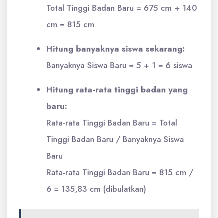
Total Tinggi Badan Baru = 675 cm + 140
cm = 815 cm
Hitung banyaknya siswa sekarang:
Banyaknya Siswa Baru = 5 + 1 = 6 siswa
Hitung rata-rata tinggi badan yang
baru:
Rata-rata Tinggi Badan Baru = Total
Tinggi Badan Baru / Banyaknya Siswa
Baru
Rata-rata Tinggi Badan Baru = 815 cm /
6 = 135,83 cm (dibulatkan)