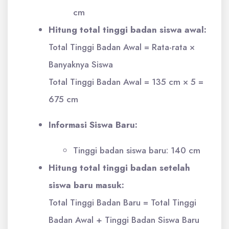
cm
Hitung total tinggi badan siswa awal:
Total Tinggi Badan Awal = Rata-rata ×
Banyaknya Siswa
Total Tinggi Badan Awal = 135 cm × 5 =
675 cm
Informasi Siswa Baru:
Tinggi badan siswa baru: 140 cm
Hitung total tinggi badan setelah
siswa baru masuk:
Total Tinggi Badan Baru = Total Tinggi
Badan Awal + Tinggi Badan Siswa Baru