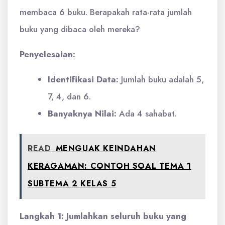
membaca 6 buku. Berapakah rata-rata jumlah
buku yang dibaca oleh mereka?
Penyelesaian:
Identifikasi Data:
Jumlah buku adalah 5,
7, 4, dan 6.
Banyaknya Nilai:
Ada 4 sahabat.
READ
MENGUAK KEINDAHAN
KERAGAMAN: CONTOH SOAL TEMA 1
SUBTEMA 2 KELAS 5
Langkah 1: Jumlahkan seluruh buku yang