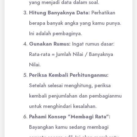
yang menjadi data dalam soal.
Hitung Banyaknya Data:
Perhatikan
berapa banyak angka yang kamu punya.
Ini adalah pembaginya.
Gunakan Rumus:
Ingat rumus dasar:
Rata-rata = Jumlah Nilai / Banyaknya
Nilai.
Periksa Kembali Perhitunganmu:
Setelah selesai menghitung, periksa
kembali penjumlahan dan pembagianmu
untuk menghindari kesalahan.
Pahami Konsep "Membagi Rata":
Bayangkan kamu sedang membagi