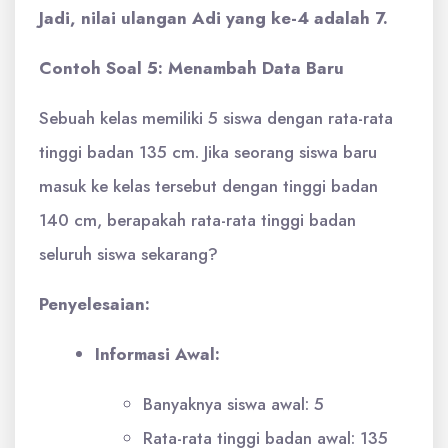
Jadi, nilai ulangan Adi yang ke-4 adalah 7.
Contoh Soal 5: Menambah Data Baru
Sebuah kelas memiliki 5 siswa dengan rata-rata
tinggi badan 135 cm. Jika seorang siswa baru
masuk ke kelas tersebut dengan tinggi badan
140 cm, berapakah rata-rata tinggi badan
seluruh siswa sekarang?
Penyelesaian:
Informasi Awal:
Banyaknya siswa awal: 5
Rata-rata tinggi badan awal: 135