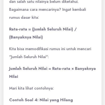
dan salah satu nilainya belum diketahui.
Bagaimana cara mencarinya? Ingat kembali
rumus dasar kita:
Rata-rata = (Jumlah Seluruh Nilai) /
(Banyaknya Nilai)
Kita bisa memodifikasi rumus ini untuk mencari
"Jumlah Seluruh Nilai":
Jumlah Seluruh Nilai = Rata-rata × Banyaknya
Nilai
Mari kita lihat contohnya:
Contoh Soal 4: Nilai yang Hilang