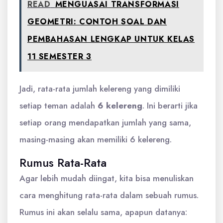
READ
MENGUASAI TRANSFORMASI
GEOMETRI: CONTOH SOAL DAN
PEMBAHASAN LENGKAP UNTUK KELAS
11 SEMESTER 3
Jadi, rata-rata jumlah kelereng yang dimiliki
setiap teman adalah
6 kelereng
. Ini berarti jika
setiap orang mendapatkan jumlah yang sama,
masing-masing akan memiliki 6 kelereng.
Rumus Rata-Rata
Agar lebih mudah diingat, kita bisa menuliskan
cara menghitung rata-rata dalam sebuah rumus.
Rumus ini akan selalu sama, apapun datanya: