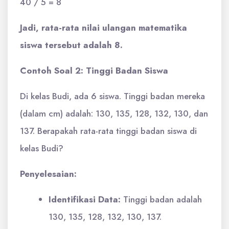
40 / 5 = 8
Jadi, rata-rata nilai ulangan matematika
siswa tersebut adalah 8.
Contoh Soal 2: Tinggi Badan Siswa
Di kelas Budi, ada 6 siswa. Tinggi badan mereka
(dalam cm) adalah: 130, 135, 128, 132, 130, dan
137. Berapakah rata-rata tinggi badan siswa di
kelas Budi?
Penyelesaian:
Identifikasi Data:
Tinggi badan adalah
130, 135, 128, 132, 130, 137.