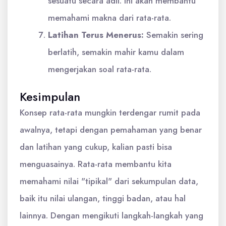
sesuatu secara adil. Ini akan membantu
memahami makna dari rata-rata.
Latihan Terus Menerus:
Semakin sering
berlatih, semakin mahir kamu dalam
mengerjakan soal rata-rata.
Kesimpulan
Konsep rata-rata mungkin terdengar rumit pada
awalnya, tetapi dengan pemahaman yang benar
dan latihan yang cukup, kalian pasti bisa
menguasainya. Rata-rata membantu kita
memahami nilai "tipikal" dari sekumpulan data,
baik itu nilai ulangan, tinggi badan, atau hal
lainnya. Dengan mengikuti langkah-langkah yang