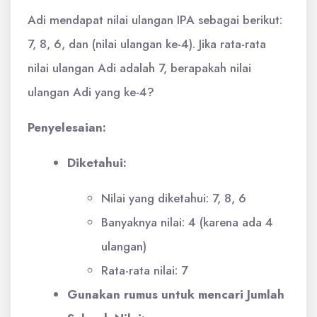
Adi mendapat nilai ulangan IPA sebagai berikut:
7, 8, 6, dan (nilai ulangan ke-4). Jika rata-rata
nilai ulangan Adi adalah 7, berapakah nilai
ulangan Adi yang ke-4?
Penyelesaian:
Diketahui:
Nilai yang diketahui: 7, 8, 6
Banyaknya nilai: 4 (karena ada 4
ulangan)
Rata-rata nilai: 7
Gunakan rumus untuk mencari Jumlah