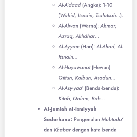
Al-A’daad
(Angka): 1-10
(
Wahid, Itsnain, Tsalatsah
…).
Al-Alwan
(Warna):
Ahmar,
Azraq, Akhdhar
…
Al-Ayyam
(Hari):
Al-Ahad, Al-
Itsnain
…
Al-Hayawanat
(Hewan):
Qittun, Kalbun, Asadun
…
Al-Asy-yaa’
(Benda-benda):
Kitab, Qalam, Bab
…
Al-Jumlah al-Ismiyyah
Sederhana:
Pengenalan
Mubtada’
dan
Khabar
dengan kata benda