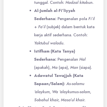
tunggal. Contoh:
Hadzal kitabun.
Al-Jumlah al-Fi’liyyah
Sederhana:
Pengenalan pola
Fi’il
+
Fa’il
(subjek) dalam bentuk kata
kerja aktif sederhana. Contoh:
Yaktubul waladu.
Istifham (Kata Tanya)
Sederhana:
Pengenalan
Hal
(apakah),
Ma
(apa),
Man
(siapa).
Adawatul Tawajjuh (Kata
Sapaan/Salam):
As-salamu
‘alaykum, Wa ‘alaykumus-salam,
Sobahul khair, Masa’ul khair.