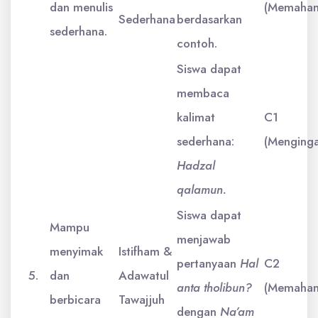
dan menulis
(Memaham
Sederhana
berdasarkan
sederhana.
contoh.
Siswa dapat
membaca
kalimat
C1
sederhana:
(Menginga
Hadzal
qalamun.
Siswa dapat
Mampu
menjawab
menyimak
Istifham &
pertanyaan
Hal
C2
5.
dan
Adawatul
anta tholibun?
(Memaham
berbicara
Tawajjuh
dengan
Na’am