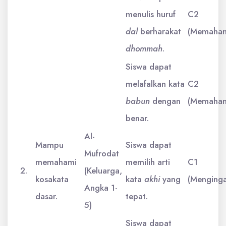
menulis huruf
C2
dal
berharakat
(Memaham
dhommah
.
Siswa dapat
melafalkan kata
C2
babun
dengan
(Memaham
benar.
Al-
Mampu
Siswa dapat
Mufrodat
memahami
memilih arti
C1
2.
(Keluarga,
kosakata
kata
akhi
yang
(Menginga
Angka 1-
dasar.
tepat.
5)
Siswa dapat