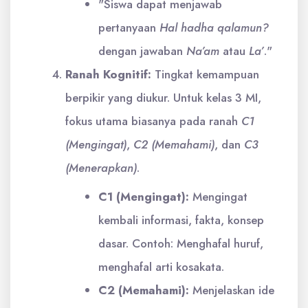
"Siswa dapat menjawab
pertanyaan
Hal hadha qalamun?
dengan jawaban
Na’am
atau
La’
."
Ranah Kognitif:
Tingkat kemampuan
berpikir yang diukur. Untuk kelas 3 MI,
fokus utama biasanya pada ranah
C1
(Mengingat)
,
C2 (Memahami)
, dan
C3
(Menerapkan)
.
C1 (Mengingat):
Mengingat
kembali informasi, fakta, konsep
dasar. Contoh: Menghafal huruf,
menghafal arti kosakata.
C2 (Memahami):
Menjelaskan ide