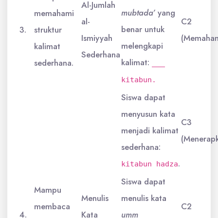
Al-Jumlah
mubtada’
yang
memahami
al-
C2
benar untuk
3.
struktur
Ismiyyah
(Memaham
melengkapi
kalimat
Sederhana
kalimat:
sederhana.
___
kitabun.
Siswa dapat
menyusun kata
C3
menjadi kalimat
(Menerap
sederhana:
.
kitabun hadza
Siswa dapat
Mampu
Menulis
menulis kata
membaca
C2
4.
Kata
umm