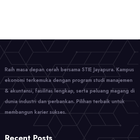
Raih masa depan cerah bersama STIE Jayapura. Kampus
ekonomi terkemuka dengan program studi manajemen
& akuntansi, fasilitas lengkap, serta peluang magang di
dunia industri dan perbankan. Pilihan terbaik untuk
membangun karier sukses.
Recent Posts