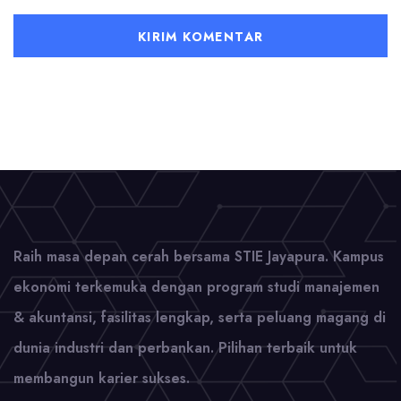
Raih masa depan cerah bersama STIE Jayapura. Kampus
ekonomi terkemuka dengan program studi manajemen
& akuntansi, fasilitas lengkap, serta peluang magang di
dunia industri dan perbankan. Pilihan terbaik untuk
membangun karier sukses.