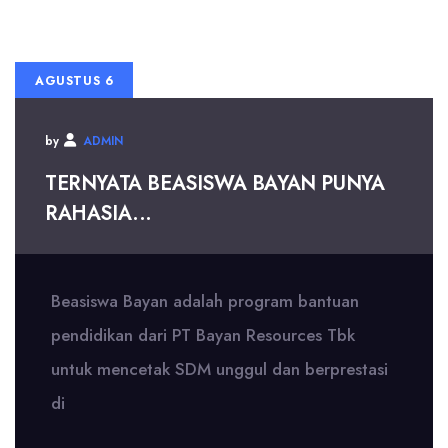
AGUSTUS 6
by
ADMIN
TERNYATA BEASISWA BAYAN PUNYA
RAHASIA...
Beasiswa Bayan adalah program bantuan
pendidikan dari PT Bayan Resources Tbk
untuk mencetak SDM unggul dan berprestasi
di