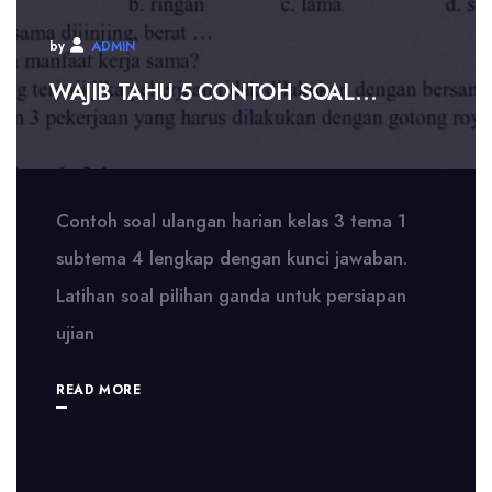
by
ADMIN
WAJIB TAHU 5 CONTOH SOAL...
Contoh soal ulangan harian kelas 3 tema 1
subtema 4 lengkap dengan kunci jawaban.
Latihan soal pilihan ganda untuk persiapan
ujian
READ MORE