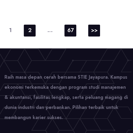
Paginasi
pos
1
…
2
67
>>
Raih masa depan cerah bersama STIE Jayapura. Kampus
ekonomi terkemuka dengan program studi manajemen
& akuntansi, fasilitas lengkap, serta peluang magang di
dunia industri dan perbankan. Pilihan terbaik untuk
membangun karier sukses.