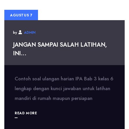
AGUSTUS 7
by
ADMIN
JANGAN SAMPAI SALAH LATIHAN,
INI...
Contoh soal ulangan harian IPA Bab 3 kelas 6
lengkap dengan kunci jawaban untuk latihan
mandiri di rumah maupun persiapan
READ MORE