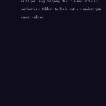
serta peluang magang di dunia industri dan
perbankan. Pilihan terbaik untuk membangun
karier sukses.