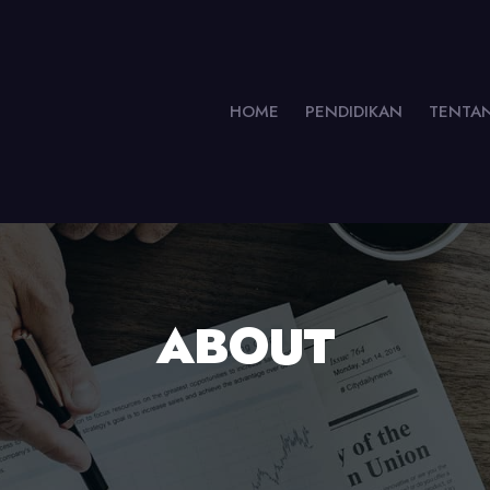
HOME
PENDIDIKAN
TENTA
ABOUT